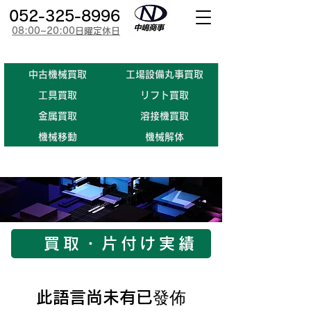
052-325-8996
08:00~20:00日曜定休日
​中古機械買取
工場設備丸事買取
​工具買取
​リフト買取
金属買取
溶接機買取
機械移動
機械解体
買取・片付け実績
此語言尚未有已發佈