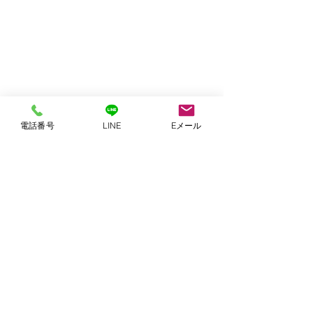
電話番号
LINE
Eメール
コメント
コメントを追加…
安城市で、板金機械買取
安城市でトヨタ