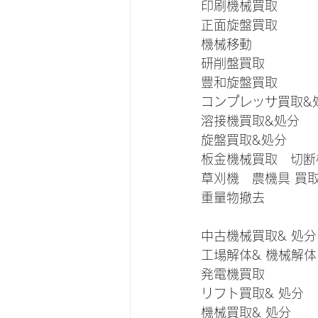
印刷機械買取
正面旋盤買取
機械移動
研削盤買取
豊和旋盤買取
コンプレッサ買取&
溶接機買取&処分
旋盤買取&処分
板金機械買取　切断
草刈機　農機具 買
重量物撤去
中古機械買取& 処
工場解体& 機械解
発電機買取　　　　
リフト買取& 処分
機械買取& 処分　