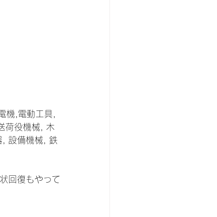
機,電動工具,
送荷役機械, 木
, 設備機械, 鉄
状回復もやって