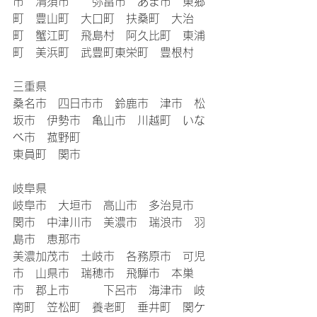
市　清須市　　弥富市　あま市　東郷
町　豊山町　大口町　扶桑町　大治
町　蟹江町　飛島村　阿久比町　東浦
町　美浜町　武豊町東栄町　豊根村
三重県　
桑名市　四日市市　鈴鹿市　津市　松
坂市　伊勢市　亀山市　川越町　いな
べ市　菰野町
東員町　関市
岐阜県
岐阜市　大垣市　高山市　多治見市　
関市　中津川市　美濃市　瑞浪市　羽
島市　恵那市
美濃加茂市　土岐市　各務原市　可児
市　山県市　瑞穂市　飛騨市　本巣
市　郡上市　　　下呂市　海津市　岐
南町　笠松町　養老町　垂井町　関ケ