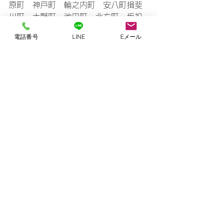
原町　神戸町　輪之内町　安八町揖斐
川町　大野町　池田町　北方町　坂祝
町　富加町　川辺町
電話番号
LINE
Eメール
買取実績
すべて表示
最新記事