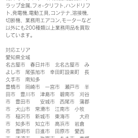
ラップ金属,フォ-クリフト,ハンドリフ
ト,発電機,電動工具,コンテナ,溶接機,
切断機、業務用エアコン,モーターなど
以外にも200種類以上業務用品を買取
しています。
対応エリア
愛知県全域
名古屋市　春日井市　北名古屋市　み
よし市　尾張旭市　幸田町設楽町　長
久手市　南知多
豊橋市　岡崎市　一宮市　瀬戸市　半
田市　豊川市　津島市　碧南市　刈谷
市　豊田市　　安城市　西尾市　蒲郡
市　犬山市　常滑市　江南市　小牧
市　稲沢市　新城市　東海市　　大府
市　知多市　知立市　高浜市　岩倉
市　豊明市　日進市　田原市　愛西