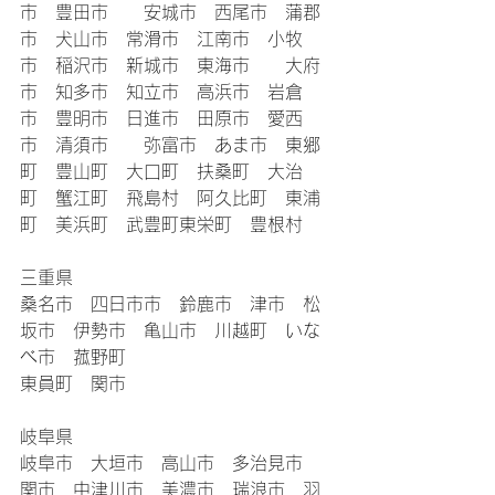
市　豊田市　　安城市　西尾市　蒲郡
市　犬山市　常滑市　江南市　小牧
市　稲沢市　新城市　東海市　　大府
市　知多市　知立市　高浜市　岩倉
市　豊明市　日進市　田原市　愛西
市　清須市　　弥富市　あま市　東郷
町　豊山町　大口町　扶桑町　大治
町　蟹江町　飛島村　阿久比町　東浦
町　美浜町　武豊町東栄町　豊根村
三重県　
桑名市　四日市市　鈴鹿市　津市　松
坂市　伊勢市　亀山市　川越町　いな
べ市　菰野町
東員町　関市
岐阜県
岐阜市　大垣市　高山市　多治見市　
関市　中津川市　美濃市　瑞浪市　羽