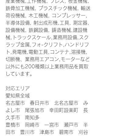
産業機械,工作機械, プレス, 板金機械, 
鉄骨加工機械, プラスチック機械, 輸送
荷役機械, 木工機械, コンプレッサー, 
半導体設備, 射出成形機,工具, 測定器, 
設備機械, 鉄鋼設備, 鋳造機械,建設機
械,トラックスケール,業務用設備,スク
ラップ金属,フォ-クリフト,ハンドリフ
ト,発電機,電動工具,コンテナ,溶接機,
切断機、業務用エアコン,モーターなど
以外にも200種類以上業務用品を買取
しています。
対応エリア
愛知県全域
名古屋市　春日井市　北名古屋市　み
よし市　尾張旭市　幸田町設楽町　長
久手市　南知多
豊橋市　岡崎市　一宮市　瀬戸市　半
田市　豊川市　津島市　碧南市　刈谷