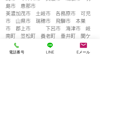
島市　恵那市
美濃加茂市　土岐市　各務原市　可児
市　山県市　瑞穂市　飛騨市　本巣
市　郡上市　　　下呂市　海津市　岐
南町　笠松町　養老町　垂井町　関ケ
原町　神戸町　輪之内町　安八町揖斐
川町　大野町　池田町　北方町　坂祝
電話番号
LINE
Eメール
町　富加町　川辺町
不用品回収実績
すべて表示
最新記事