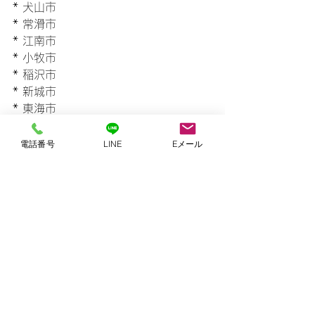
* 犬山市
* 常滑市
* 江南市
* 小牧市
* 稲沢市
* 新城市
* 東海市
* 大府市
* 知多市
電話番号
LINE
Eメール
* 知立市
* 高浜市
* 岩倉市
* 豊明市
* 日進市
* 田原市
* 愛西市
* 清須市
* 弥富市
* あま市