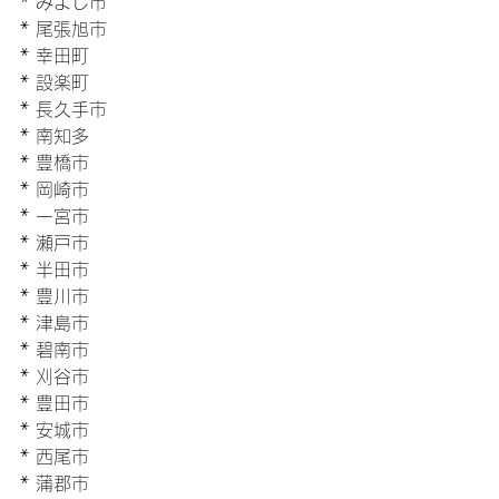
* みよし市
* 尾張旭市
* 幸田町
* 設楽町
* 長久手市
* 南知多
* 豊橋市
* 岡崎市
* 一宮市
* 瀬戸市
* 半田市
* 豊川市
* 津島市
* 碧南市
* 刈谷市
* 豊田市
* 安城市
* 西尾市
* 蒲郡市