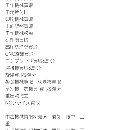
工作機械買取
工場片付け
印刷機械買取
正面旋盤買取
工作機械移動
研削盤買取
高圧洗浄機買取
CNC旋盤買取
コンプレッサ買取&処分
溶接機買取&処分
旋盤買取&処分
板金機械買取　切断機買取　
草刈機　農機具 買取&処分
重量物撤去
NCフライス買取
中古機械買取& 処分　愛知　岐阜　三
重