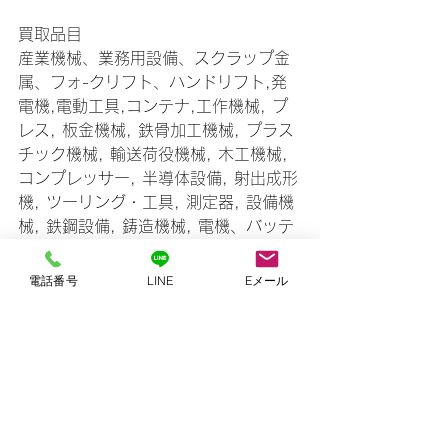
買取品目
産業機械、業務用設備、スクラップ金
属、フォ-クリフト、ハンドリフト,発
電機,電動工具,コンテナ,工作機械, プ
レス, 板金機械, 鉄骨加工機械, プラス
チック機械, 輸送荷役機械, 木工機械, 
コンプレッサー, 半導体設備, 射出成形
機, ツーリング・工具, 測定器, 設備機
械, 鉄鋼設備, 鋳造機械, 電機、バッテ
リー
電話番号
LINE
Eメール
倉庫片付け、工場片付け、倉庫解体、
機械解体、重量物撤去、スケルトン現
状回復もやっています
買取実績