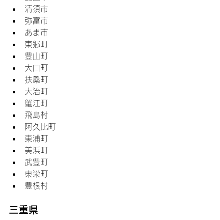
清須市
弥富市
あま市
東郷町
豊山町
大口町
扶桑町
大治町
蟹江町
飛島村
阿久比町
東浦町
美浜町
武豊町
東栄町
豊根村
三重県