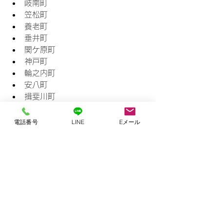
岐南町
笠松町
養老町
垂井町
関ケ原町
神戸町
輪之内町
安八町
揖斐川町
大野町
池田町
電話番号
LINE
Eメール
北方町
坂祝町
富加町
川辺町
よくある質問