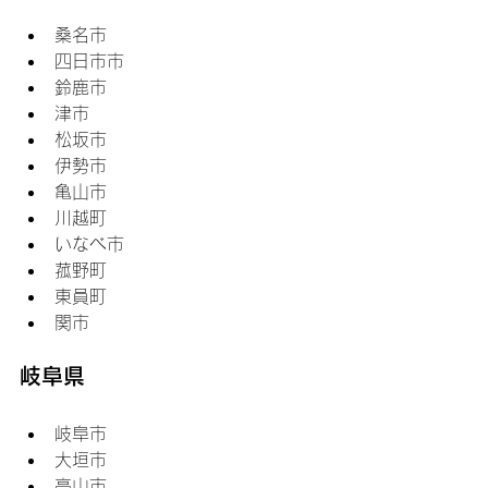
桑名市
四日市市
鈴鹿市
津市
松坂市
伊勢市
亀山市
川越町
いなべ市
菰野町
東員町
関市
岐阜県
岐阜市
大垣市
高山市