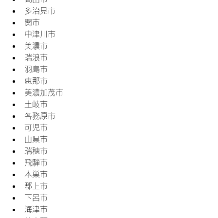
多治見市
関市
中津川市
美濃市
瑞浪市
羽島市
恵那市
美濃加茂市
土岐市
各務原市
可児市
山県市
瑞穂市
飛騨市
本巣市
郡上市
下呂市
海津市