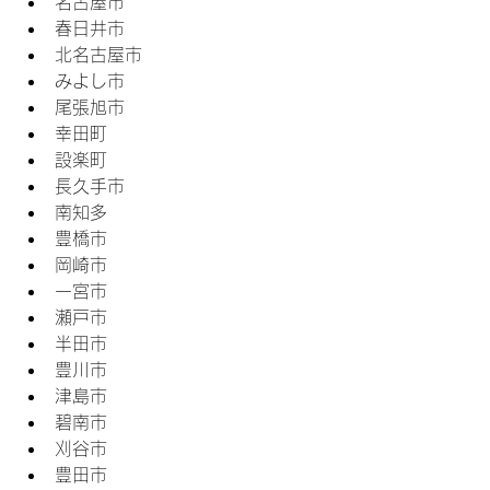
名古屋市
春日井市
北名古屋市
みよし市
尾張旭市
幸田町
設楽町
長久手市
南知多
豊橋市
岡崎市
一宮市
瀬戸市
半田市
豊川市
津島市
碧南市
刈谷市
豊田市