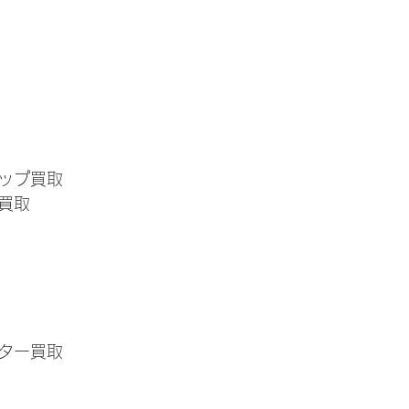
ップ買取
買取
ター買取