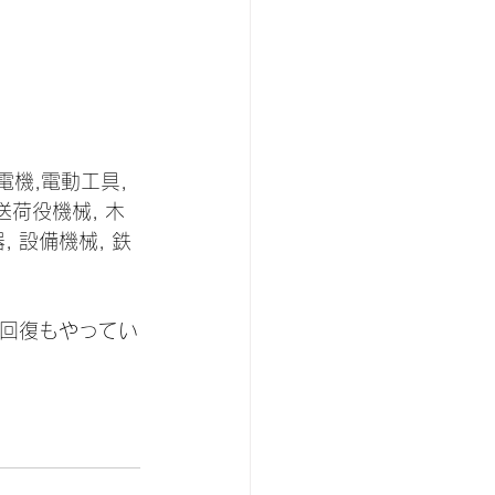
機,電動工具,
送荷役機械, 木
, 設備機械, 鉄
回復もやってい