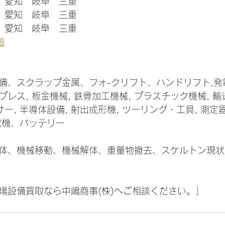
　愛知　岐阜　三重
　愛知　岐阜　三重
　愛知　岐阜　三重
搬
備、スクラップ金属、フォ-クリフト、ハンドリフト,発電
プレス, 板金機械, 鉄骨加工機械, プラスチック機械, 輸
ー, 半導体設備, 射出成形機, ツーリング・工具, 測定器
 電機、バッテリー
体、機械移動、機械解体、重量物撤去、スケルトン現状
場設備買取なら中嶋商事(株)へご相談ください。」