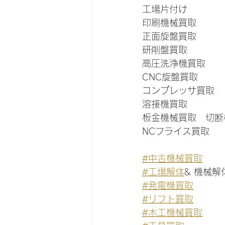
工場片付け
印刷機械買取
正面旋盤買取
研削盤買取
高圧洗浄機買取
CNC旋盤買取
コンプレッサ買取
溶接機買取
板金機械買取　切断
NCフライス買取
#中古機械買取
　　
#工場解体
& 機械
#発電機買取
　　　
#リフト買取
　　　
#木工機械買取
　　